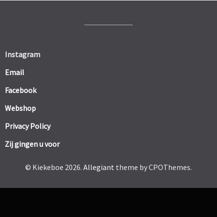
Instagram
Email
Facebook
Webshop
Privacy Policy
Zij gingen u voor
© Kiekeboe 2026.
Allegiant
theme by CPOThemes.